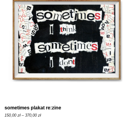
e
z
n
ł
:
o
d
1
5
0
,
0
0
z
sometimes plakat re:zine
ł
Z
150,00
zł
–
370,00
zł
d
a
o
k
3