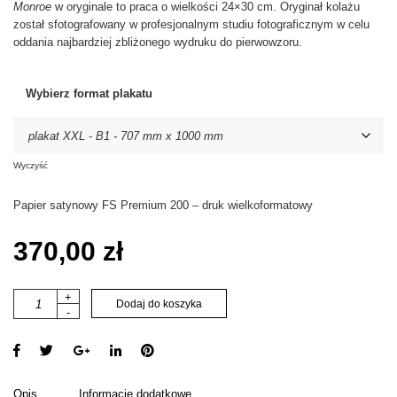
Monroe
w oryginale to praca o wielkości 24×30 cm. Oryginał kolażu
został sfotografowany w profesjonalnym studiu fotograficznym w celu
oddania najbardziej zbliżonego wydruku do pierwowzoru.
Wybierz format plakatu
Wyczyść
Papier satynowy FS Premium 200 – druk wielkoformatowy
370,00
zł
i
+
Dodaj do koszyka
-
l
o
ś
ć
m
Opis
Informacje dodatkowe