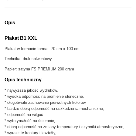
o
n
r
o
Opis
e
p
Plakat B1 XXL
l
a
Plakat w formacie format: 70 cm x 100 cm
k
a
Technika: druk solwentowy
t
r
Papier: satyna FS PREMIUM 200 gram
e
Opis techniczny
:
z
* najwyższa jakość wydruków,
i
* wysoka odporność na promienie słoneczne,
n
* długotrwałe zachowanie pierwotnych kolorów,
e
* bardzo dobrą odporność na uszkodzenia mechaniczne,
* odporność na wilgoć
* wytrzymałość na ścieranie,
* dobrą odporność na zmiany temperatury i czynniki atmosferyczne,
* wyraziste kontury i kształty,