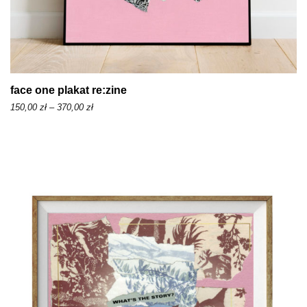
face one plakat re:zine
Z
150,00
zł
–
370,00
zł
a
k
r
e
s
c
e
n
:
o
d