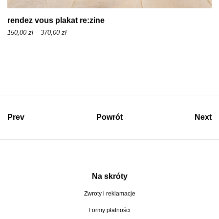
ł
d
rendez vous plakat re:zine
o
Z
150,00
zł
–
370,00
zł
3
a
7
k
0
r
,
e
0
s
0
c
Prev
Powrót
Next
e
z
n
ł
:
o
d
Na skróty
1
Zwroty i reklamacje
5
Formy płatności
0