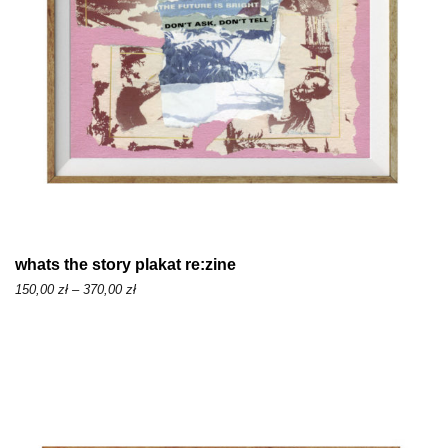
1
5
0
,
0
0
z
ł
d
whats the story plakat re:zine
o
Z
150,00
zł
–
370,00
zł
3
a
7
k
0
r
,
e
0
s
0
c