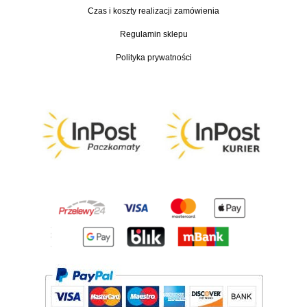
,
Czas i koszty realizacji zamówienia
0
Regulamin sklepu
0
Polityka prywatności
z
ł
d
o
3
7
0
,
0
0
z
ł