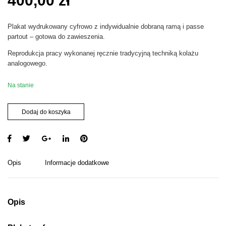
400,00
zł
Plakat wydrukowany cyfrowo z indywidualnie dobraną ramą i passe
partout – gotowa do zawieszenia.
Reprodukcja pracy wykonanej ręcznie tradycyjną techniką kolażu
analogowego.
Na stanie
i
Dodaj do koszyka
l
o
ś
ć
G
Opis
Informacje dodatkowe
o
l
d
e
Opis
n
E