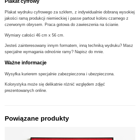
Plakat cyfrowy
d
i
Plakat wydruku cyfrowego za szkłem, z indywidualnie dobraną wysokiej
t
jakości ramą produkcji niemieckiej i passe partout koloru czarnego z
i
czerwonym obrysem. Praca gotowa do zawieszenia na ścianie.
o
n
Wymiary całości 46 cm x 56 cm.
D
Jesteś zainteresowany innym formatem, inną techniką wydruku? Masz
e
specjalne wymagania odnośnie ramy? Napisz do mnie.
m
o
Ważne informacje
n
i
Wysyłka kurierem specjalnie zabezpieczona i ubezpieczona.
c
w
Kolorystyka może się delikatnie różnić względem zdjęć
o
prezentowanych online.
m
a
n
i
Powiązane produkty
n
R
e
d