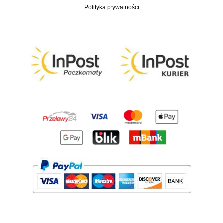
Polityka prywatności
z
ł
d
o
3
7
0
,
0
0
z
ł