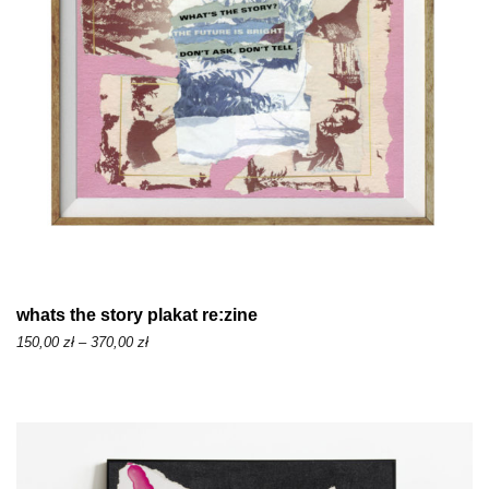
d
1
5
0
,
0
0
z
ł
d
whats the story plakat re:zine
o
Z
150,00
zł
–
370,00
zł
3
a
7
k
0
r
,
e
0
s