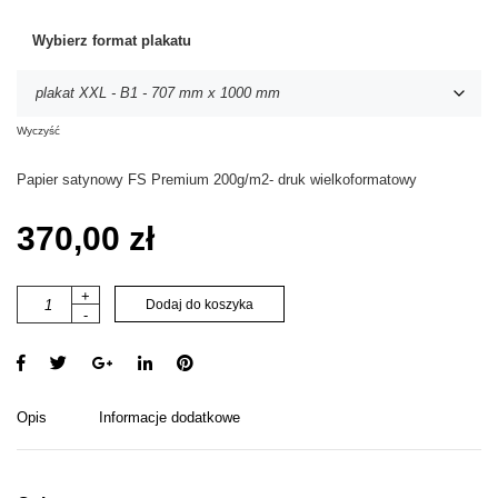
Wybierz format plakatu
Wyczyść
Papier satynowy FS Premium 200g/m2- druk wielkoformatowy
370,00
zł
i
+
Dodaj do koszyka
-
l
o
ś
ć
l
Opis
Informacje dodatkowe
o
v
e
m