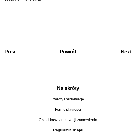
3
a
7
k
0
r
,
e
0
s
0
c
Prev
Powrót
Next
e
z
n
ł
:
o
d
Na skróty
1
Zwroty i reklamacje
5
Formy płatności
0
,
Czas i koszty realizacji zamówienia
0
Regulamin sklepu
0