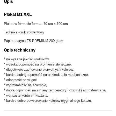
Opis
e
p
Plakat B1 XXL
l
a
Plakat w formacie format: 70 cm x 100 cm
k
a
Technika: druk solwentowy
t
r
Papier: satyna FS PREMIUM 200 gram
e
Opis techniczny
:
z
* najwyższa jakość wydruków,
i
* wysoka odporność na promienie słoneczne,
n
* długotrwałe zachowanie pierwotnych kolorów,
e
* bardzo dobrą odporność na uszkodzenia mechaniczne,
* odporność na wilgoć
* wytrzymałość na ścieranie,
* dobrą odporność na zmiany temperatury i czynniki atmosferyczne,
* wyraziste kontury i kształty,
* bardzo dobre odwzorowanie kolorów oryginalnego kolażu.