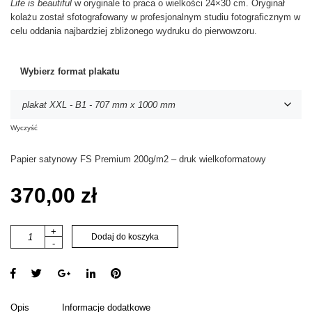
Life is beautiful
w oryginale to praca o wielkości 24×30 cm. Oryginał
kolażu został sfotografowany w profesjonalnym studiu fotograficznym w
celu oddania najbardziej zbliżonego wydruku do pierwowzoru.
Wybierz format plakatu
Wyczyść
Papier satynowy FS Premium 200g/m2 – druk wielkoformatowy
370,00
zł
i
+
Dodaj do koszyka
-
l
o
ś
ć
l
Opis
Informacje dodatkowe