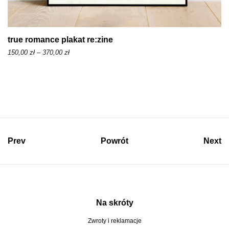
z
ł
d
true romance plakat re:zine
o
Z
150,00
zł
–
370,00
zł
3
a
7
k
0
r
,
e
0
s
0
c
Prev
Powrót
Next
e
z
n
ł
:
o
d
Na skróty
1
Zwroty i reklamacje
5