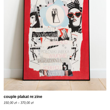
e
z
n
ł
:
o
d
1
5
0
,
0
0
z
ł
d
couple plakat re:zine
o
Z
150,00
zł
–
370,00
zł
3
a