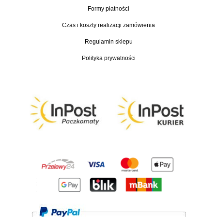
Formy płatności
0
,
Czas i koszty realizacji zamówienia
0
Regulamin sklepu
0
Polityka prywatności
z
ł
d
o
3
7
0
,
0
0
z