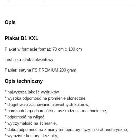
i
f
e
i
Opis
s
b
Plakat B1 XXL
e
a
Plakat w formacie format: 70 cm x 100 cm
u
t
Technika: druk solwentowy
i
f
Papier: satyna FS PREMIUM 200 gram
u
Opis techniczny
l
p
* najwyższa jakość wydruków,
l
* wysoka odporność na promienie słoneczne,
a
* długotrwałe zachowanie pierwotnych kolorów,
k
* bardzo dobrą odporność na uszkodzenia mechaniczne,
a
* odporność na wilgoć
t
* wytrzymałość na ścieranie,
r
* dobrą odporność na zmiany temperatury i czynniki atmosferyczne,
e
* wyraziste kontury i kształty,
: