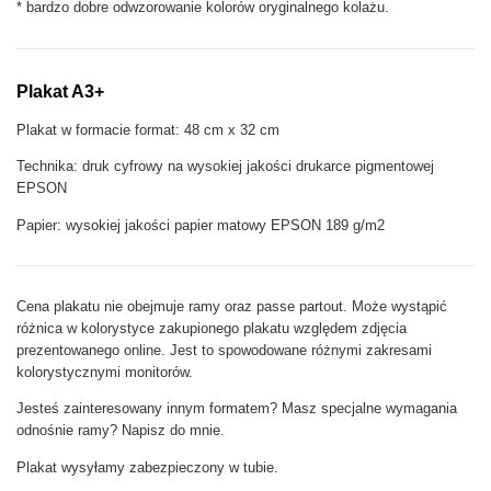
* bardzo dobre odwzorowanie kolorów oryginalnego kolażu.
z
i
n
e
Plakat A3+
Plakat w formacie format: 48 cm x 32 cm
Technika: druk cyfrowy na wysokiej jakości drukarce pigmentowej
EPSON
Papier: wysokiej jakości papier matowy EPSON 189 g/m2
Cena plakatu nie obejmuje ramy oraz passe partout. Może wystąpić
różnica w kolorystyce zakupionego plakatu względem zdjęcia
prezentowanego online. Jest to spowodowane różnymi zakresami
kolorystycznymi monitorów.
Jesteś zainteresowany innym formatem? Masz specjalne wymagania
odnośnie ramy? Napisz do mnie.
Plakat wysyłamy zabezpieczony w tubie.