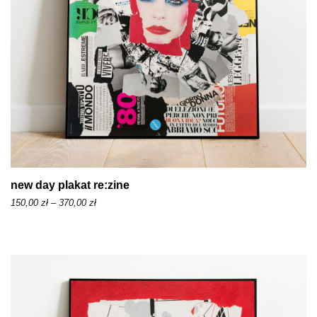
1
5
0
,
0
0
z
ł
d
new day plakat re:zine
o
Z
150,00
zł
–
370,00
zł
3
a
7
k
0
r
,
e
0
s
0
c