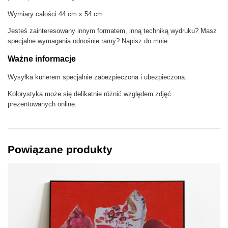
i
o
Wymiary całości 44 cm x 54 cm.
n
Jesteś zainteresowany innym formatem, inną techniką wydruku? Masz
r
specjalne wymagania odnośnie ramy? Napisz do mnie.
e
:
Ważne informacje
z
i
Wysyłka kurierem specjalnie zabezpieczona i ubezpieczona.
n
e
Kolorystyka może się delikatnie różnić względem zdjęć
n
prezentowanych online.
e
w
d
a
Powiązane produkty
y