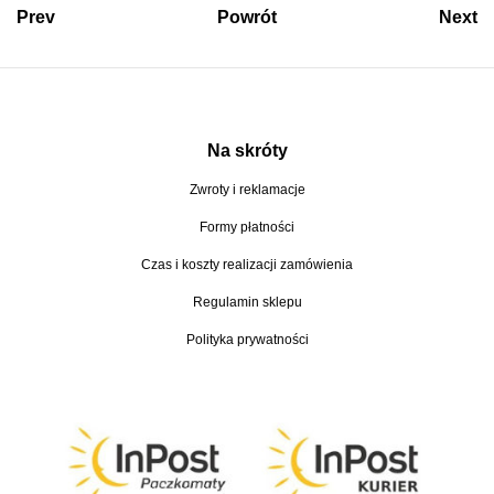
0
Prev
Powrót
Next
0
z
ł
Na skróty
Zwroty i reklamacje
Formy płatności
Czas i koszty realizacji zamówienia
Regulamin sklepu
Polityka prywatności