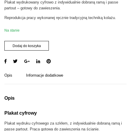
Plakat wydrukowany cyfrowo z indywidualnie dobraną ramą i passe
partout – gotowy do zawieszenia.
Reprodukcja pracy wykonanej ręcznie tradycyjną techniką kolażu.
Na stanie
i
Dodaj do koszyka
l
o
ś
ć
G
Opis
Informacje dodatkowe
o
l
d
e
Opis
n
e
Plakat cyfrowy
d
i
Plakat wydruku cyfrowego za szkłem, z indywidualnie dobraną ramą i
t
passe partout. Praca gotowa do zawieszenia na ścianie.