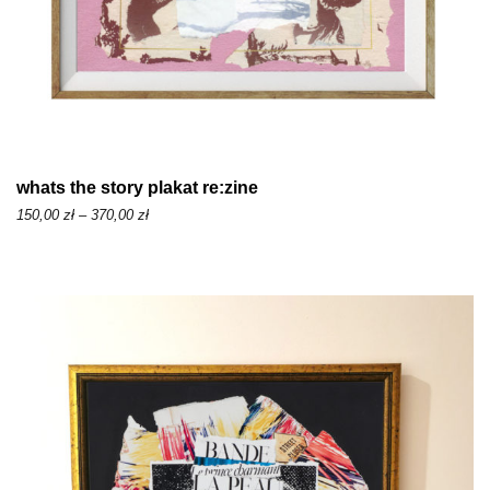
,
0
0
z
ł
d
whats the story plakat re:zine
o
Z
150,00
zł
–
370,00
zł
3
a
7
k
0
r
,
e
0
s
0
c
e
z
n
ł
: