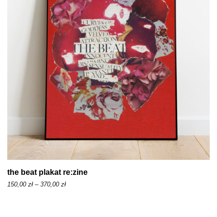
the beat plakat re:zine
Z
150,00
zł
–
370,00
zł
a
k