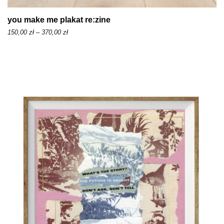
ł
d
you make me plakat re:zine
o
Z
150,00
zł
–
370,00
zł
3
a
7
k
0
r
,
e
0
s
0
c
e
z
n
ł
:
o
d
1
5
0