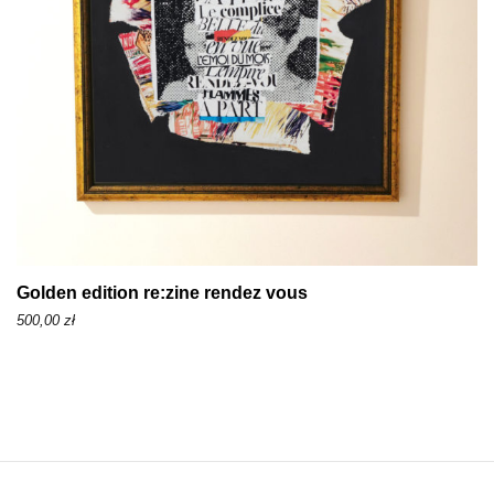
o
d
1
5
0
,
0
0
z
Golden edition re:zine rendez vous
ł
500,00
zł
d
o
3
7
0
,