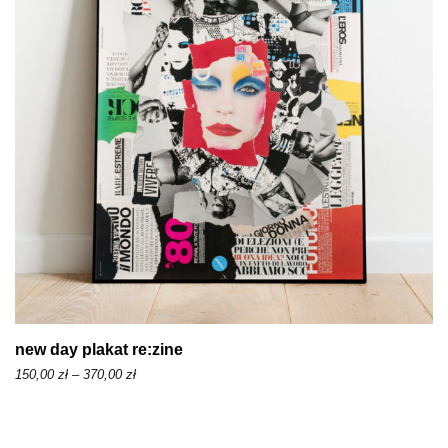
new day plakat re:zine
Z
150,00
zł
–
370,00
zł
a
k