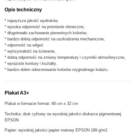
e
Opis techniczny
:
z
* najwyższa jakość wydruków,
i
* wysoka odporność na promienie słoneczne,
n
* długotrwałe zachowanie pierwotnych kolorów,
e
* bardzo dobrą odporność na uszkodzenia mechaniczne,
* odporność na wilgoć
* wytrzymałość na ścieranie,
* dobrą odporność na zmiany temperatury i czynniki atmosferyczne,
* wyraziste kontury i kształty,
* bardzo dobre odwzorowanie kolorów oryginalnego kolażu.
Plakat A3+
Plakat w formacie format: 48 cm x 32 cm
Technika: druk cyfrowy na wysokiej jakości drukarce pigmentowej
EPSON
Papier: wysokiej jakości papier matowy EPSON 189 g/m2