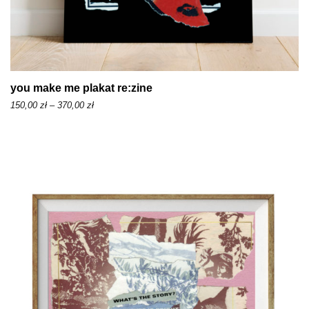
you make me plakat re:zine
Z
150,00
zł
–
370,00
zł
a
k
r
e
s
c
e
n
:
o
d