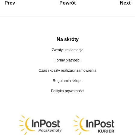
Prev
Powrót
Next
e
z
n
ł
:
o
d
Na skróty
1
Zwroty i reklamacje
5
Formy płatności
0
,
Czas i koszty realizacji zamówienia
0
Regulamin sklepu
0
Polityka prywatności
z
ł
d
o
3