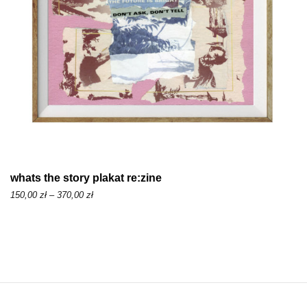
1
5
0
,
0
0
z
ł
d
whats the story plakat re:zine
o
Z
150,00
zł
–
370,00
zł
3
a
7
k
0
r
,
e
0
s
0
c