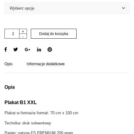
i
+
Dodaj do koszyka
-
l
o
ś
ć
f
Opis
Informacje dodatkowe
a
c
e
#
Opis
2
p
Plakat B1 XXL
l
a
Plakat w formacie format: 70 cm x 100 cm
k
a
Technika: druk solwentowy
t
r
Papier: satyna FS PREMIUM 200 gram