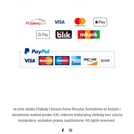
7
0
,
0
0
z
ł
re:zine studio Plakaty i kolaże Anna Reszka Sometimes to kolaże i
oprawione wallart poster XXL robione tradycyjną metodą bez użycia
komputera- wszelkie prawa zastrzeżone. All rights reserved.